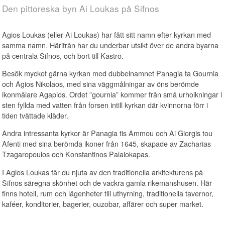
Den pittoreska byn Ai Loukas på Sifnos
Agios Loukas (eller Ai Loukas) har fått sitt namn efter kyrkan med
samma namn. Härifrån har du underbar utsikt över de andra byarna
på centrala Sifnos, och bort till Kastro.
Besök mycket gärna kyrkan med dubbelnamnet Panagia ta Gournia
och Agios Nikolaos, med sina väggmålningar av öns berömde
ikonmålare Agapios. Ordet ”gournia” kommer från små urholkningar i
sten fyllda med vatten från forsen intill kyrkan där kvinnorna förr i
tiden tvättade kläder.
Andra intressanta kyrkor är Panagia tis Ammou och Ai Giorgis tou
Afenti med sina berömda ikoner från 1645, skapade av Zacharias
Tzagaropoulos och Konstantinos Palaiokapas.
I Agios Loukas får du njuta av den traditionella arkitekturens på
Sifnos säregna skönhet och de vackra gamla rikemanshusen. Här
finns hotell, rum och lägenheter till uthyrning, traditionella tavernor,
kaféer, konditorier, bagerier, ouzobar, affärer och super market.