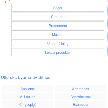
Stigar
Stränder
Promenerar
Museer
Underhållning
Lokala produkter
Utforska byarna av Sifnos
Apollonia
Artemónas
Ai Loukas
Cherrónissos
Chrysopigí
Exámbela