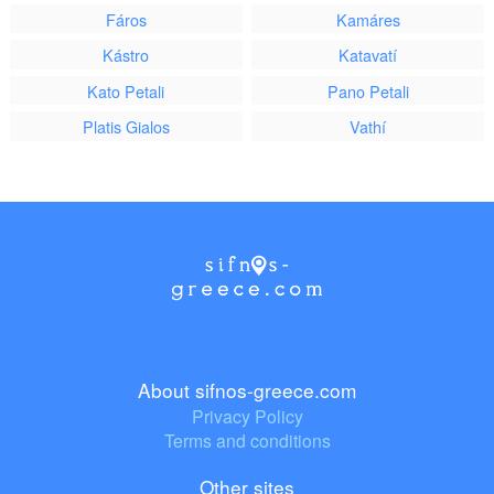
Fáros
Kamáres
Kástro
Katavatí
Kato Petali
Pano Petali
Platis Gialos
Vathí
About sifnos-greece.com
Privacy Policy
Terms and conditions
Other sites